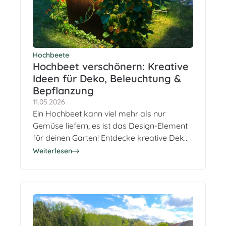
Hochbeete
Hochbeet verschönern: Kreative
Ideen für Deko, Beleuchtung &
Bepflanzung
11.05.2026
Ein Hochbeet kann viel mehr als nur
Gemüse liefern, es ist das Design-Element
für deinen Garten! Entdecke kreative Deko-
Tipps, smarte Beleuchtung und lerne, wie
Weiterlesen
du dein Hochbeet stilvoll bepflanzt.