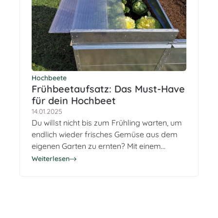
Hochbeete
Frühbeetaufsatz: Das Must-Have
für dein Hochbeet
14.01.2025
Du willst nicht bis zum Frühling warten, um
endlich wieder frisches Gemüse aus dem
eigenen Garten zu ernten? Mit einem
passenden Frühbeetaufsatz machst du
Weiterlesen
dein Hochbeet schon ab Mitte Februar
startklar und schützt deine Pflanzen
optimal vor Frost und Schädlingen.