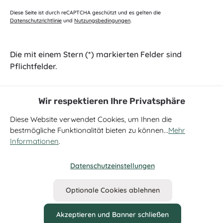
Diese Seite ist durch reCAPTCHA geschützt und es gelten die
Datenschutzrichtlinie
und
Nutzungsbedingungen
.
Die mit einem Stern (*) markierten Felder sind
Pflichtfelder.
Wir respektieren Ihre Privatsphäre
Diese Website verwendet Cookies, um Ihnen die
bestmögliche Funktionalität bieten zu können...
Mehr
Informationen
.
Datenschutzeinstellungen
Alle Preise inkl. gesetzl. Mehrwertsteuer zzgl.
Versandkosten
und
ggf. Nachnahmegebühren, wenn nicht anders angegeben.
Optionale Cookies ablehnen
Zahlung & Versand
Widerruf
AGB
Cookie Einstellungen
Datenschutzhinweis
Kontakt
Newsletter
Impressum
Akzeptieren und Banner schließen