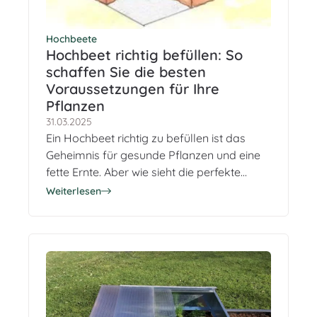
Hochbeete
Hochbeet richtig befüllen: So
schaffen Sie die besten
Voraussetzungen für Ihre
Pflanzen
31.03.2025
Ein Hochbeet richtig zu befüllen ist das
Geheimnis für gesunde Pflanzen und eine
fette Ernte. Aber wie sieht die perfekte
Reihenfolge aus? Wir zeigen dir das
Weiterlesen
bewährte 4-Schichten-System – von der
Drainage bis zur Gartenerde – inklusive
praktischer Tipps für deinen Schnellstart!