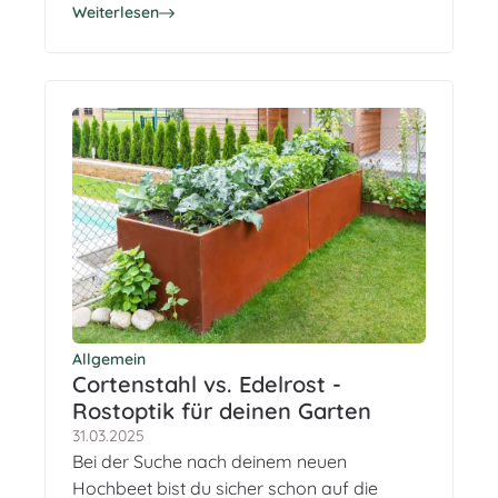
Metall in Edelrost-Optik genau richtig. In
Weiterlesen
diesem Artikel zeigen wir dir die Vor- und
Nachteile im Alltag, erklären die
Unterschiede zu Cortenstahl und anderen
Materialien.
Allgemein
Cortenstahl vs. Edelrost -
Rostoptik für deinen Garten
31.03.2025
Bei der Suche nach deinem neuen
Hochbeet bist du sicher schon auf die