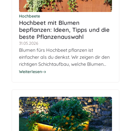
Hochbeete
Hochbeet mit Blumen
bepflanzen: Ideen, Tipps und die
beste Pflanzenauswahl
31.05.2026
Blumen fürs Hochbeet pflanzen ist
einfacher als du denkst. Wir zeigen dir den
richtigen Schichtaufbau, welche Blumen
sich am besten eignen und wie du mit
Weiterlesen
cleverer Planung das ganze Jahr über
Blütenfarbe genießt.