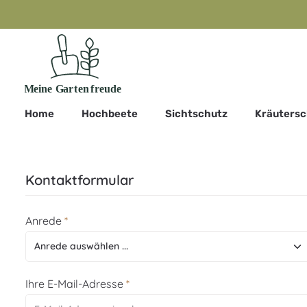
m Hauptinhalt springen
Zur Suche springen
Zur Hauptnavigation springen
Home
Hochbeete
Sichtschutz
Kräuters
Kontaktformular
Anrede
*
Ihre E-Mail-Adresse
*