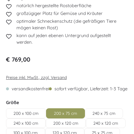
natürlich hergestellte Rostoberfläche
großzügiger Platz für Gemüse und Kräuter
optimaler Schneckenschutz (die gefräßigen Tiere
mögen keinen Rost)
kann auf jeden ebenen Untergrund aufgestellt
werden.
Regulärer Preis:
€ 769,00
Preise inkl. MwSt., zzgl. Versand
versandkostenfrei
sofort verfügbar, Lieferzeit: 1-3 Tage
auswählen
Größe
200 x 100 cm
200 x 75 cm
240 x 75 cm
240 x 100 cm
200 x 120 cm
240 x 120 cm
100 x 100 cm
120 x 120 cm
75 x 75 cm