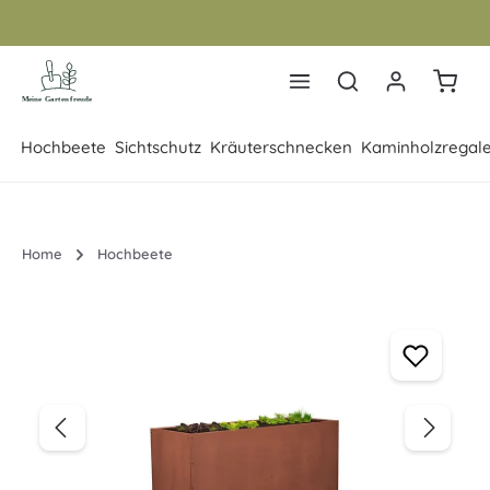
Zum Hauptinhalt springen
Warenk
Hochbeete
Sichtschutz
Kräuterschnecken
Kaminholzregal
Home
Hochbeete
Bildergalerie überspringen