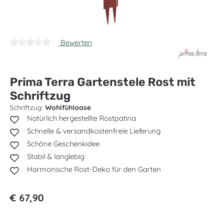
Bewerten
Durchschnittliche Bewertung von 0 von 5 Sternen
Prima Terra Gartenstele Rost mit
Schriftzug
Schriftzug:
Wohlfühloase
Natürlich hergestellte Rostpatina
Schnelle & versandkostenfreie Lieferung
Schöne Geschenkidee
Stabil & langlebig
Harmonische Rost-Deko für den Garten
Regulärer Preis:
€ 67,90