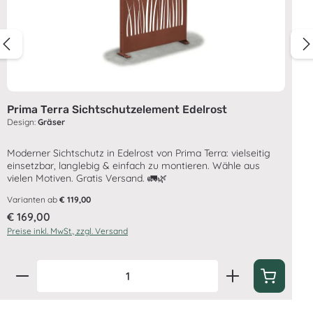
Prima Terra Sichtschutzelement Edelrost
Design:
Gräser
Moderner Sichtschutz in Edelrost von Prima Terra: vielseitig
einsetzbar, langlebig & einfach zu montieren. Wähle aus
vielen Motiven. Gratis Versand. 🚛🌿
Varianten ab
€ 119,00
Regulärer Preis:
€ 169,00
Preise inkl. MwSt., zzgl. Versand
Produkt Anzahl: Gib den gewünschten Wert ein oder 