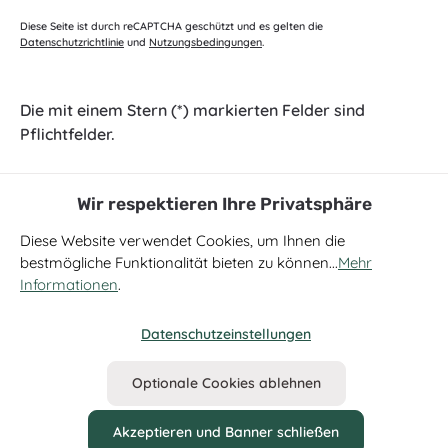
Diese Seite ist durch reCAPTCHA geschützt und es gelten die
Datenschutzrichtlinie
und
Nutzungsbedingungen
.
Die mit einem Stern (*) markierten Felder sind
Pflichtfelder.
Wir respektieren Ihre Privatsphäre
Diese Website verwendet Cookies, um Ihnen die
bestmögliche Funktionalität bieten zu können...
Mehr
Informationen
.
Datenschutzeinstellungen
Alle Preise inkl. gesetzl. Mehrwertsteuer zzgl.
Versandkosten
und
ggf. Nachnahmegebühren, wenn nicht anders angegeben.
Optionale Cookies ablehnen
Zahlung & Versand
Widerruf
AGB
Cookie Einstellungen
Datenschutzhinweis
Kontakt
Newsletter
Impressum
Akzeptieren und Banner schließen