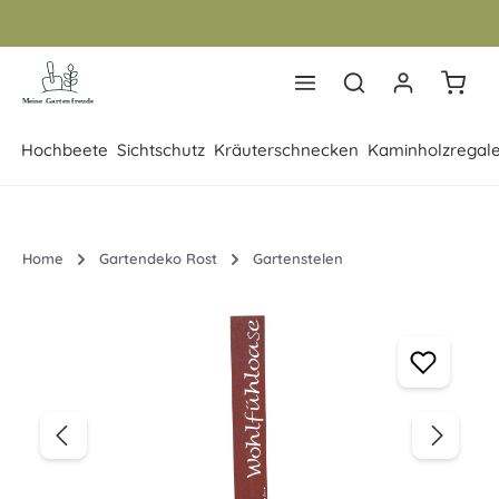
Zum Hauptinhalt springen
Warenk
Hochbeete
Sichtschutz
Kräuterschnecken
Kaminholzregal
Home
Gartendeko Rost
Gartenstelen
Bildergalerie überspringen