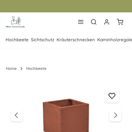
Zum Hauptinhalt springen
Warenk
Hochbeete
Sichtschutz
Kräuterschnecken
Kaminholzregal
Home
Hochbeete
Bildergalerie überspringen