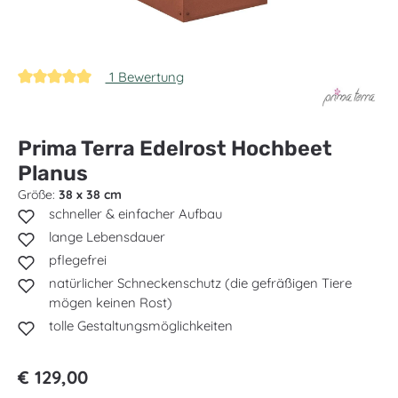
1 Bewertung
Durchschnittliche Bewertung von 5 von 5 Sternen
Prima Terra Edelrost Hochbeet
Planus
Größe:
38 x 38 cm
schneller & einfacher Aufbau
lange Lebensdauer
pflegefrei
natürlicher Schneckenschutz (die gefräßigen Tiere
mögen keinen Rost)
tolle Gestaltungsmöglichkeiten
Regulärer Preis:
€ 129,00